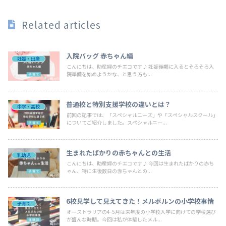
Related articles
入院バッグ 赤ちゃん編
妊娠・出産
こんにちは、助産婦のチエコです♪ 妊娠後期に入るとそろそろ入
院準備を始めようかな、と思う方も...
普通校と特別支援学校の違いとは？
中学・高校
前回の記事では、「スペシャルニーズ」や「スペシャルスクール」
についてご紹介しました。スペシャルニー...
生まれたばかりの赤ちゃんとの生活
乳幼児
こんにちは、助産婦のチエコです♪ 今回は生まれたばかりの赤ち
ゃん、特に生後数日の赤ちゃんとの...
6校見学して見えてきた！メルボルンの小学校事情
子育て
オーストラリアの4-5月は来年度の小学校入学に向けての学校選び
が盛んな時期。今回は私が体験したメル...