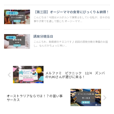
【第三回】オージーママの食育にびっくり＆納得！
子育て
こんにちは！今回はメルボルンで保育士をしている私が、日々の仕
事や子育てを通して感じた オージーママ...
誘発分娩当日
医療
こんにちわ、助産婦のチエコです♪ 前回の誘発分娩の準備のお話
し。 なんだかちょっと怖い...
メルファミ ピクニック 12/4 ズンバ
のYUKIさんが遊びに来る！
オーストラリアならでは！？の習い事
サーカス