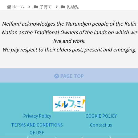
ホーム
子育て
乳幼児
Melfami acknowledges the Wurundjeri people of the Kulin
Nation as the Traditional Owners of the lands on which we
live and work.
We pay respect to their elders past, present and emerging.
PAGE TOP
Privacy Policy
COOKIE POLICY
TERMS AND CONDITIONS
Contact us
OF USE