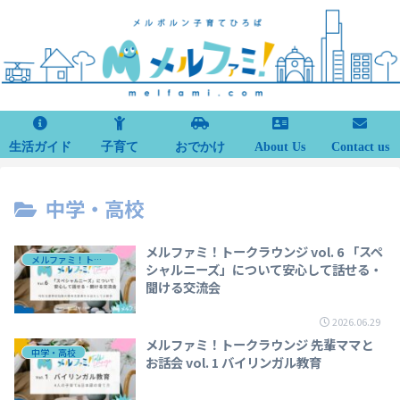
生活ガイド
子育て
おでかけ
About Us
Contact us
中学・高校
メルファミ！トークラウンジ vol. 6 「スペ
メルファミ！トークラウンジ
シャルニーズ」について安心して話せる・
聞ける交流会
2026.06.29
メルファミ！トークラウンジ 先輩ママと
中学・高校
お話会 vol. 1 バイリンガル教育