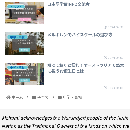
日本語学習INFO交流会
イベント
2024.08.31
メルボルンでハイスクールの選び方
中学・高校
2024.08.02
知っておくと便利！オーストラリアで盛大
中学・高校
に祝うお誕生日とは
2023.03.01
ホーム
子育て
中学・高校
Melfami acknowledges the Wurundjeri people of the Kulin
Nation as the Traditional Owners of the lands on which we