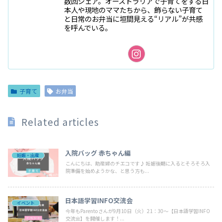
数回シェア。オーストラリアで子育てをする日
本人や現地のママたちから、飾らない子育て
と日常のお弁当に垣間見える“リアル”が共感
を呼んでいる。
子育て
お弁当
Related articles
入院バッグ 赤ちゃん編
妊娠・出産
こんにちは、助産婦のチエコです♪ 妊娠後期に入るとそろそろ入
院準備を始めようかな、と思う方も...
日本語学習INFO交流会
イベント
今年もParentoさんが9月10日（火）21：30～【日本語学習INFO
交流会】を開催します！...