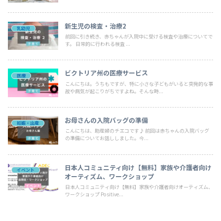
新生児の検査・治療2
乳幼児
前回に引き続き、赤ちゃんが入院中に受ける検査や治療についてで
す。 日常的に行われる検査 ...
ビクトリア州の医療サービス
医療
こんにちは。うちもですが、特に小さな子どもがいると突発的な事
故や病気が起こりがちですよね。そんな時...
お母さんの入院バッグの準備
妊娠・出産
こんにちは、助産婦のチエコです♪ 前回は赤ちゃんの入院バッグ
の準備についてお話ししました。今...
日本人コミュニティ向け【無料】家族や介護者向け
イベント
オーティズム、ワークショップ
日本人コミュニティ向け【無料】家族や介護者向けオーティズム、
ワークショップ Positive...