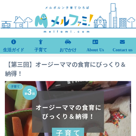
生活ガイド
子育て
おでかけ
About Us
Contact us
【第三回】オージーママの食育にびっくり＆
納得！
子育て