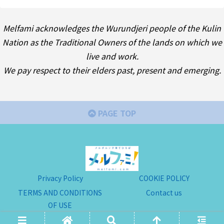
Melfami acknowledges the Wurundjeri people of the Kulin
Nation as the Traditional Owners of the lands on which we
live and work.
We pay respect to their elders past, present and emerging.
PAGE TOP
Privacy Policy
COOKIE POLICY
TERMS AND CONDITIONS
Contact us
OF USE
Copyright © 2022-2026 MelFami All Rights Reserved.